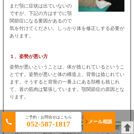
まだ顎に症状は出ていないの
ですが、下記の方はすでに顎
関節症になる要因があるので
気を付けてください。しっかり体を修正しする必要が
あります。
１、姿勢が悪い方
姿勢が悪
いということは、体が捻じれているというこ
とです。姿勢が悪いと体の構造上、背骨は捻じれてい
ます。そうすると背骨の一番上にある頚椎も捻じれ
て、首の筋肉は緊張しています。顎関節症の原因とな
ります。
２、眠っているとき歯ぎしりをする方
アクセス
メール相談
052-587-1817
歯ぎしりは一種の症状です。放置していると顎の周り