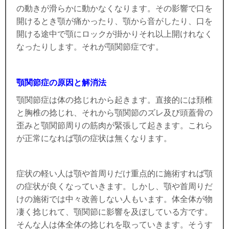
の動きが滑らかに動かなくなります。その影響で口を
開けるとき顎が痛かったり、顎から音がしたり、口を
開ける途中で顎にロックが掛かりそれ以上開けれなく
なったりします。それが顎関節症です。
顎関節症の原因と解消法
顎関節症は体の捻じれから起きます。直接的には頚椎
と胸椎の捻じれ、それから顎関節のズレ及び頭蓋骨の
歪みと顎関節周りの筋肉が緊張して起きます。これら
が正常になれば顎の症状は無くなります。
症状の軽い人は顎や首周りだけ重点的に施術すれば顎
の症状が良くなっていきます。しかし、顎や首周りだ
けの施術では中々改善しない人もいます。体全体が物
凄く捻じれて、顎関節に影響を及ぼしている方です。
そんな人は体全体の捻じれを取っていきます。そうす