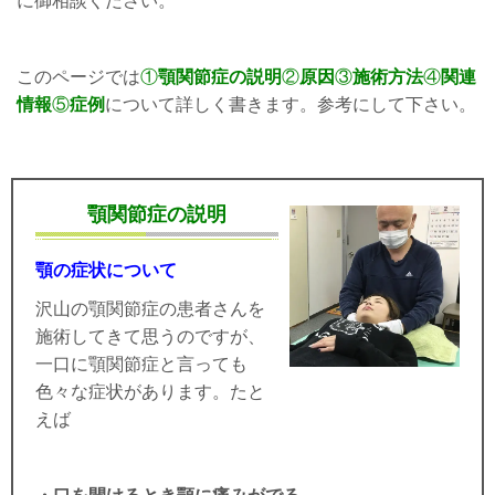
に御相談ください。
このページでは
①
顎関節症の説明
②
原因
③
施術方法
④
関連
情報
⑤
症例
について詳しく書きます。参考にして下さい。
顎関節症の説明
顎の症状について
沢山の顎関節症の患者さんを
施術してきて思うのですが、
一口に顎関節症と言っても
色々な症状があります。たと
えば